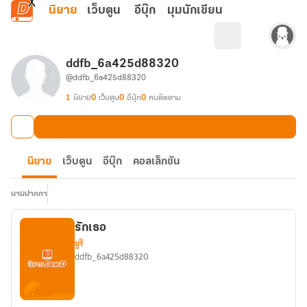
ข้ามไปยังเนื้อหาหลัก
นิยาย
เว็บตูน
อีบุ๊ก
มุมนักเขียน
ddfb_6a425d88320
@ddfb_6a425d88320
1
นิยาย
0
เว็บตูน
0
อีบุ๊ก
0
คนติดตาม
นิยาย
เว็บตูน
อีบุ๊ก
คอลเล็กชัน
นามปากกา
รักเธอ
ยูริ
ddfb_6a425d88320