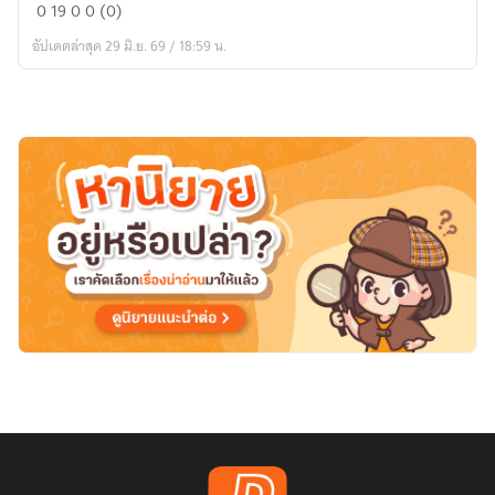
รัก
0
19
0
0 (0)
เธอ
อัปเดตล่าสุด 29 มิ.ย. 69 / 18:59 น.