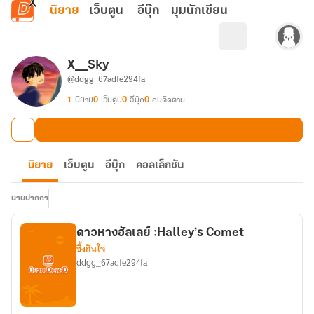
ข้ามไปยังเนื้อหาหลัก
นิยาย
เว็บตูน
อีบุ๊ก
มุมนักเขียน
X__Sky
@ddgg_67adfe294fa
1
นิยาย
0
เว็บตูน
0
อีบุ๊ก
0
คนติดตาม
นิยาย
เว็บตูน
อีบุ๊ก
คอลเล็กชัน
นามปากกา
ดาวหางฮัลเลย์ :Halley’s Comet
ซึ้งกินใจ
ddgg_67adfe294fa