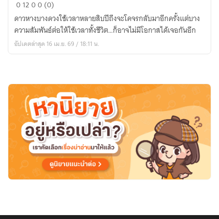
ดา
0
12
0
0 (0)
วหา
ดาวหางบางดวงใช้เวลาหลายสิบปีถึงจะโคจรกลับมาอีกครั้งแต่บาง
งฮัล
ความสัมพันธ์ต่อให้ใช้เวลาทั้งชีวิต…ก็อาจไม่มีโอกาสได้เจอกันอีก
เลย์
อัปเดตล่าสุด 16 เม.ย. 69 / 18:11 น.
:Halley’s
Comet