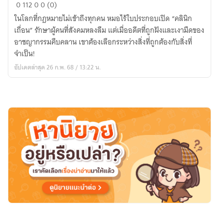
หมอ
0
112
0
0 (0)
เถื่อน
ในโลกที่กฎหมายไม่เข้าถึงทุกคน หมอไร้ใบประกอบเปิด “คลินิก
(The
เถื่อน” รักษาผู้คนที่สังคมหลงลืม แต่เมื่ออดีตที่ถูกฝังและเงามืดของ
Rogue
อาชญากรรมคืบคลาน เขาต้องเลือกระหว่างสิ่งที่ถูกต้องกับสิ่งที่
Doctor)
จำเป็น!
อัปเดตล่าสุด 26 ก.พ. 68 / 13:22 น.