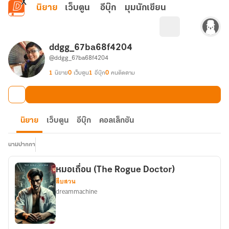
ข้ามไปยังเนื้อหาหลัก
นิยาย
เว็บตูน
อีบุ๊ก
มุมนักเขียน
ddgg_67ba68f4204
@ddgg_67ba68f4204
1
นิยาย
0
เว็บตูน
1
อีบุ๊ก
0
คนติดตาม
นิยาย
เว็บตูน
อีบุ๊ก
คอลเล็กชัน
นามปากกา
หมอเถื่อน (The Rogue Doctor)
สืบสวน
dreammachine