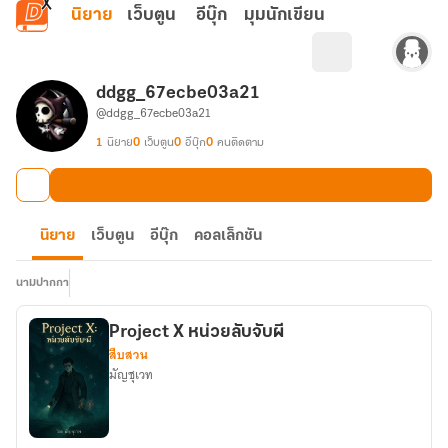
ข้ามไปยังเนื้อหาหลัก
นิยาย
เว็บตูน
อีบุ๊ก
มุมนักเขียน
ddgg_67ecbe03a21
@ddgg_67ecbe03a21
1
นิยาย
0
เว็บตูน
0
อีบุ๊ก
0
คนติดตาม
นิยาย
เว็บตูน
อีบุ๊ก
คอลเล็กชัน
นามปากกา
Project X หน่วยลับจับผี
สืบสวน
มัญชุเวท