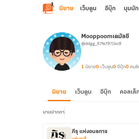
ข้ามไปยังเนื้อหาหลัก
นิยาย
เว็บตูน
อีบุ๊ก
มุมนัก
Mooppoomเดมัลชี
@ddgg_67fe7971bc8
1
นิยาย
0
เว็บตูน
0
อีบุ๊ก
0
คนต
นิยาย
เว็บตูน
อีบุ๊ก
คอลเล็ก
นามปากกา
ภีรุ แห่งอนธการ
แฟนตาซี