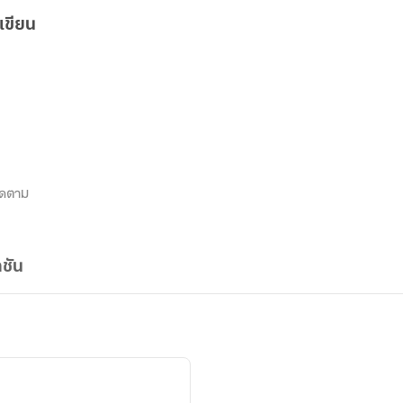
เขียน
ิดตาม
ชัน