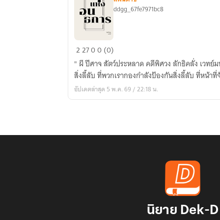
ddgg_67fe7971bc8
ภีรุ
2
27
0
0 (0)
แห่ง
" ผี ปีศาจ สัตว์ประหลาด คดีพิศวง ลักธิคลั่ง เวทย์ม
อนธการ
สิ่งลี้ลับ ที่พวกเรากองกำลังป้องกันสิ่งลี้ลับ ที่หน้า
อัปเดตล่าสุด 5 พ.ค. 69 / 22:18 น.
นิยาย Dek-D