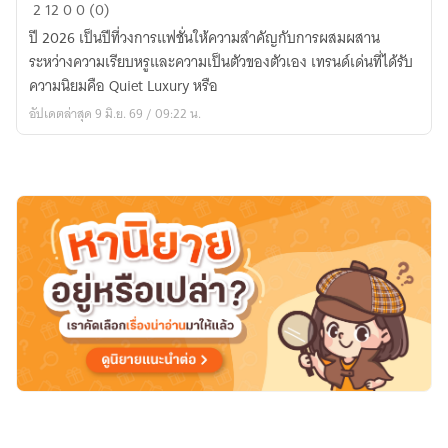
Fashion
2
12
0
0 (0)
Trend
ปี 2026 เป็นปีที่วงการแฟชั่นให้ความสำคัญกับการผสมผสาน
2026:
ระหว่างความเรียบหรูและความเป็นตัวของตัวเอง เทรนด์เด่นที่ได้รับ
เท
ความนิยมคือ Quiet Luxury หรือ
รนด์
อัปเดตล่าสุด 9 มิ.ย. 69 / 09:22 น.
แฟชั่น
และ
แบรนด์
ที่
น่า
จับตา
มอง