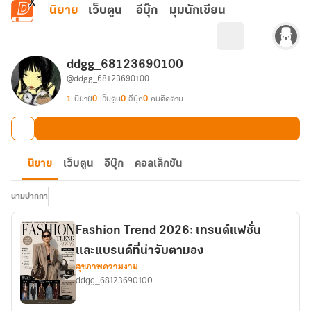
ข้ามไปยังเนื้อหาหลัก
นิยาย
เว็บตูน
อีบุ๊ก
มุมนักเขียน
ddgg_68123690100
@ddgg_68123690100
1
นิยาย
0
เว็บตูน
0
อีบุ๊ก
0
คนติดตาม
นิยาย
เว็บตูน
อีบุ๊ก
คอลเล็กชัน
นามปากกา
Fashion Trend 2026: เทรนด์แฟชั่น
และแบรนด์ที่น่าจับตามอง
สุขภาพความงาม
ddgg_68123690100