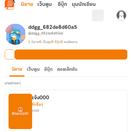
ข้ามไปยังเนื้อหาหลัก
นิยาย
เว็บตูน
อีบุ๊ก
มุมนักเขียน
ddgg_682de8d60a5
@ddgg_682de8d60a5
1
นิยาย
0
เว็บตูน
0
อีบุ๊ก
0
คนติดตาม
นิยาย
เว็บตูน
อีบุ๊ก
คอลเล็กชัน
นามปากกา
เจ้ง000
รักอื่นๆ
cool