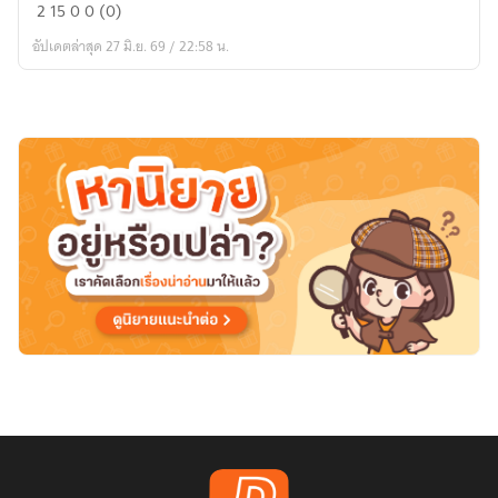
เจ้ง000
2
15
0
0 (0)
อัปเดตล่าสุด 27 มิ.ย. 69 / 22:58 น.