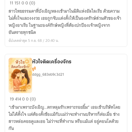
องค์
11
151
0
0 (0)
รักษ์
สาวไทยธรรมดาที่บังเอิญหลงเข้ามาในมิติแห่งอัลไลเรีย ด้วยความ
ใจ
ไม่ตั้งใจและงงงวย เธอถูกจับแต่งตั้งให้เป็นองครักษ์ส่วนตัวของเจ้า
บังเอิญ
หญิงอาเรีย ในฐานะองค์รักษ์หญิงที่ต้องปกป้องเจ้าหญิงจาก
อันตรายทุกชนิด
อัปเดตล่าสุด 5 ก.ย. 68 / 20:40 น.
หัวใจติดเครื่องจักร
ยูริ
ddgg_683eb9c3d21
หัวใจ
19
414
0
0 (0)
ติด
“เข้ามาเพราะบังเอิญ…ตกหลุมรักเพราะรอยยิ้ม” เธอเข้าบริษัทโดย
เครื่องจักร
ไม่ได้ตั้งใจ แต่ต้องตั้งข้อแม้กับแม่ว่าจะทำงานบริหารก็ต่อเมื่อ ช่าง
สาวหล่อคอยดูแลเธอ ไม่ว่าจะที่ทำงาน หรือแม้แต่ อยู่คอนโดด้วย
กัน