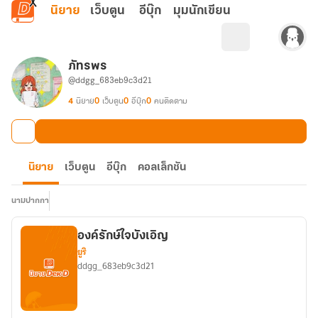
ข้ามไปยังเนื้อหาหลัก
นิยาย
เว็บตูน
อีบุ๊ก
มุมนักเขียน
ภัทรพร
@ddgg_683eb9c3d21
4
นิยาย
0
เว็บตูน
0
อีบุ๊ก
0
คนติดตาม
นิยาย
เว็บตูน
อีบุ๊ก
คอลเล็กชัน
นามปากกา
องค์รักษ์ใจบังเอิญ
ยูริ
ddgg_683eb9c3d21