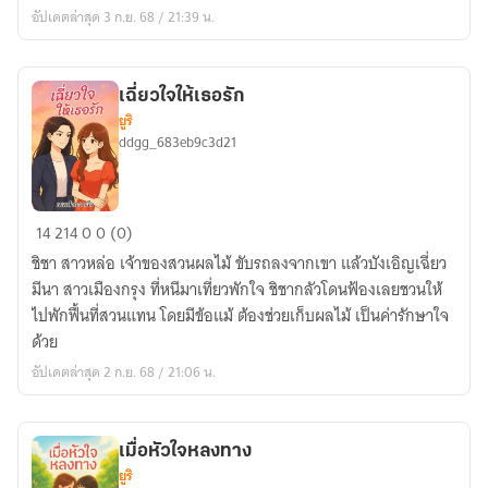
อัปเดตล่าสุด 3 ก.ย. 68 / 21:39 น.
เฉี่ยวใจให้เธอรัก
ยูริ
ddgg_683eb9c3d21
เฉี่ยว
14
214
0
0 (0)
ใจ
ชิชา สาวหล่อ เจ้าของสวนผลไม้ ขับรถลงจากเขา แล้วบังเอิญเฉี่ยว
ให้
มีนา สาวเมืองกรุง ที่หนีมาเที่ยวพักใจ ชิชากลัวโดนฟ้องเลยชวนให้
เธอ
ไปพักฟื้นที่สวนแทน โดยมีข้อแม้ ต้องช่วยเก็บผลไม้ เป็นค่ารักษาใจ
รัก
ด้วย
อัปเดตล่าสุด 2 ก.ย. 68 / 21:06 น.
เมื่อหัวใจหลงทาง
ยูริ