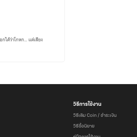
บอกได้ว่าโกหก… แต่เสียง
วิธีการใช้งาน
วิธีเติม Coin / ชำระเงิน
วิธีซื้อนิยาย