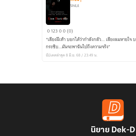
ShiLil
Liam
0
123
0
0 (0)
Blackridge
“เสียงฝีเท้า บอกได้ว่ากำลังกลัว... เสียงลมหายใจ 
กระซิบ...มันจะพาฉันไปถึงความจริง”
อัปเดตล่าสุด 8 มิ.ย. 68 / 23:49 น.
นิยาย Dek-D