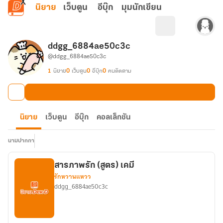
ข้ามไปยังเนื้อหาหลัก
นิยาย
เว็บตูน
อีบุ๊ก
มุมนักเขียน
ddgg_6884ae50c3c
@ddgg_6884ae50c3c
1
นิยาย
0
เว็บตูน
0
อีบุ๊ก
0
คนติดตาม
นิยาย
เว็บตูน
อีบุ๊ก
คอลเล็กชัน
นามปากกา
สารภาพรัก (สูตร) เคมี
รักหวานแหวว
ddgg_6884ae50c3c