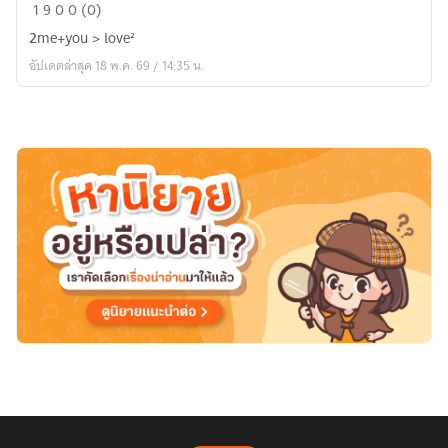
สารภาพ
1
9
0
0 (0)
รัก
2me+you > love²
(สูตร)
อัปเดตล่าสุด 18 พ.ค. 69 / 14:35 น.
เคมี