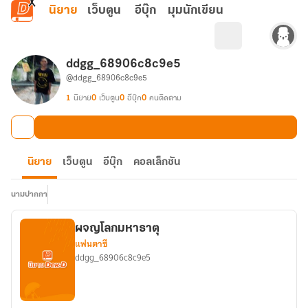
ข้ามไปยังเนื้อหาหลัก
นิยาย
เว็บตูน
อีบุ๊ก
มุมนักเขียน
ddgg_68906c8c9e5
@ddgg_68906c8c9e5
1
นิยาย
0
เว็บตูน
0
อีบุ๊ก
0
คนติดตาม
นิยาย
เว็บตูน
อีบุ๊ก
คอลเล็กชัน
นามปากกา
ผจญโลกมหาธาตุ
แฟนตาซี
ddgg_68906c8c9e5