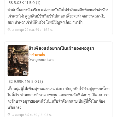
เจ้า
58
5.03K
11
5.0 (1)
พวก
สำนักอื่นแย่งอัจฉริยะ แต่ระบบบังคับให้ข้ารับแต่ศิษย์ขยะเข้าสำนัก!
โง่!
เจ้าพวกโง่! ดูถูกศิษย์ข้ากันเข้าไปเถอะ เดี๋ยวจะส่งคนกวาดถนนไป
ศิษย์
ตบหน้าพวกเจ้าให้ฟันร่วง ใครมีปัญหาเดินมาหาข้า!
ของ
อัปเดตล่าสุด 29 ก.ค. 69 / 11:32 น.
ข้า
จะ
เป็น
ข้าเพียงแต่อยากเป็นเจ้าของหอสุรา
ขยะ
กำลังภายใน
ได้
OrangeAmericano
อย่างไร
ข้า
82
9.99K
146
5.0 (3)
เพียง
เด็กหนุ่มผู้ใฝ่เพียงสุราและความสงบ กลับถูกบีบให้ก้าวสู่ยุทธภพโดย
แต่
ไม่ตั้งใจ ท่ามกลางอำนาจ ตระกูล และความลับที่ค่อย ๆ เปิดเผย เขา
อยาก
จะรักษาหอสุราของตนไว้ได้…หรือจำต้องกลายเป็นผู้ที่ทั้งโลกต้อง
เป็น
หวั่นเกรง
เจ้าของ
อัปเดตล่าสุด 8 มิ.ย. 69 / 21:03 น.