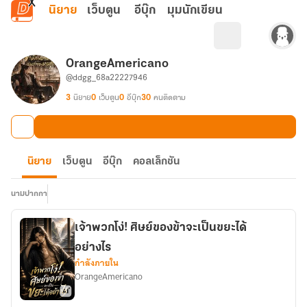
ข้ามไปยังเนื้อหาหลัก
นิยาย
เว็บตูน
อีบุ๊ก
มุมนักเขียน
OrangeAmericano
@ddgg_68a22227946
3
นิยาย
0
เว็บตูน
0
อีบุ๊ก
30
คนติดตาม
นิยาย
เว็บตูน
อีบุ๊ก
คอลเล็กชัน
นามปากกา
เจ้าพวกโง่! ศิษย์ของข้าจะเป็นขยะได้
อย่างไร
กำลังภายใน
OrangeAmericano