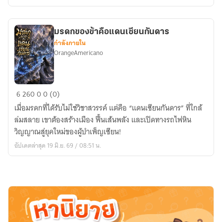
หอ
สุรา
มรดกของข้าคือแดนเซียนกันดาร
กำลังภายใน
OrangeAmericano
มรดก
6
260
0
0 (0)
ของ
เมื่อมรดกที่ได้รับไม่ใช่วิชาสวรรค์ แต่คือ “แดนเซียนกันดาร” ที่ใกล้
ข้า
ล่มสลาย เขาต้องสร้างเมือง ฟื้นเส้นพลัง และเปิดทางรถไฟหิน
คือ
วิญญาณสู่ยุคใหม่ของผู้บำเพ็ญเซียน!
แดน
อัปเดตล่าสุด 19 มิ.ย. 69 / 08:51 น.
เซียน
กันดาร