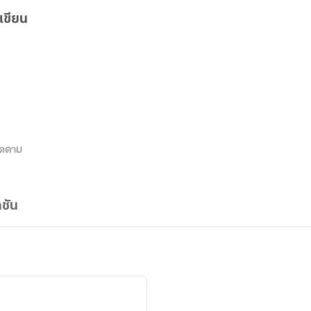
เขียน
c
ิดตาม
ชัน