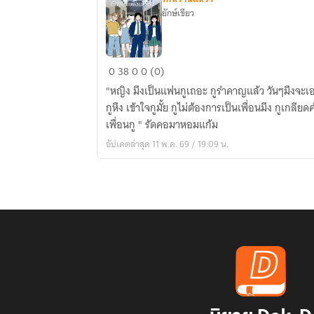
ยักษ์เขียว
เลิก
0
38
0
0 (0)
ทุก
"หญิง มึงเป็นแฟนกูเถอะ กูรำคาญแล้ว วันๆมึงจะเอา
คน
กูหึง เข้าใจกูมั้ย กูไม่ต้องการเป็นเพื่อนมึง กูเกลียด
ดัน
เพื่อนกู " รัดคอมาหอมแก้ม
จบ
อัปเดตล่าสุด 11 พ.ค. 69 / 19:09 น.
ที่
เพื่อน(รัก)