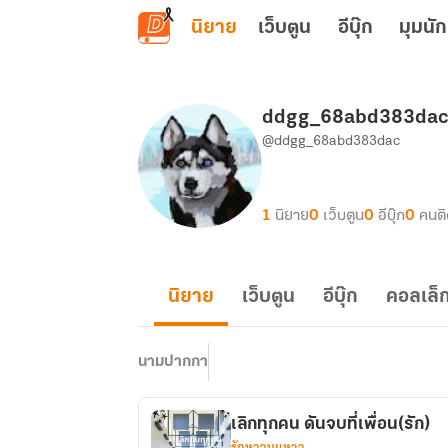
ข้ามไปยังเนื้อหาหลัก
นิยาย
เว็บตูน
อีบุ๊ก
มุมนัก
ddgg_68abd383da
@ddgg_68abd383dac
1
นิยาย
0
เว็บตูน
0
อีบุ๊ก
0
คนต
นิยาย
เว็บตูน
อีบุ๊ก
คอลเล็ก
นามปากกา
เลิกทุกคน ดันจบที่เพื่อน(รัก)
รักหวานแหวว