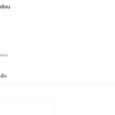
เขียน
7
ิดตาม
ชัน