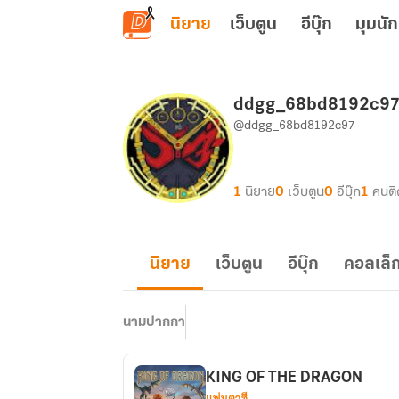
ข้ามไปยังเนื้อหาหลัก
นิยาย
เว็บตูน
อีบุ๊ก
มุมนัก
ddgg_68bd8192c9
@ddgg_68bd8192c97
1
นิยาย
0
เว็บตูน
0
อีบุ๊ก
1
คนต
นิยาย
เว็บตูน
อีบุ๊ก
คอลเล็ก
นามปากกา
KING OF THE DRAGON
แฟนตาซี