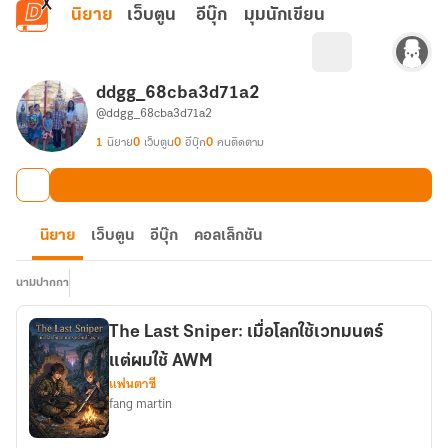
ข้ามไปยังเนื้อหาหลัก
นิยาย
เว็บตูน
อีบุ๊ก
มุมนักเขียน
ddgg_68cba3d71a2
@ddgg_68cba3d71a2
1
นิยาย
0
เว็บตูน
0
อีบุ๊ก
0
คนติดตาม
นิยาย
เว็บตูน
อีบุ๊ก
คอลเล็กชัน
นามปากกา
The Last Sniper: เมื่อโลกใช้เวทมนตร์
แต่ผมใช้ AWM
แฟนตาซี
fang martin