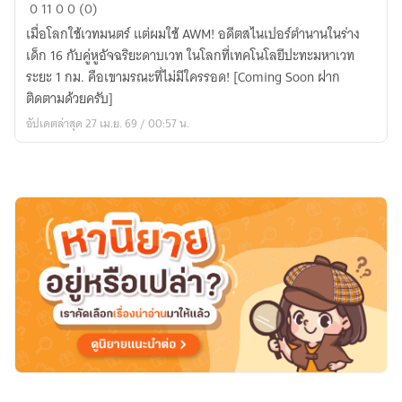
The
0
11
0
0 (0)
Last
เมื่อโลกใช้เวทมนตร์ แต่ผมใช้ AWM! อดีตสไนเปอร์ตำนานในร่าง
Sniper:
เด็ก 16 กับคู่หูอัจฉริยะดาบเวท ในโลกที่เทคโนโลยีปะทะมหาเวท
เมื่อ
ระยะ 1 กม. คือเขามรณะที่ไม่มีใครรอด! [Coming Soon ฝาก
โลก
ติดตามด้วยครับ]
ใช้
อัปเดตล่าสุด 27 เม.ย. 69 / 00:57 น.
เวทมนตร์
แต่
ผม
ใช้
AWM