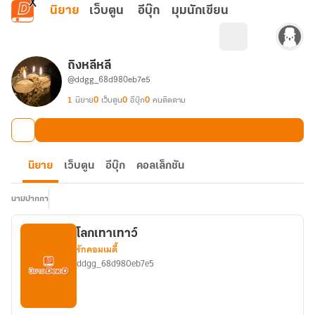
ข้ามไปยังเนื้อหาหลัก
นิยาย
เว็บตูน
อีบุ๊ก
มุมนักเขียน
ถิงหลีหลี
@ddgg_68d980eb7e5
1
นิยาย
0
เว็บตูน
0
อีบุ๊ก
0
คนติดตาม
นิยาย
เว็บตูน
อีบุ๊ก
คอลเล็กชัน
นามปากกา
โลกเทาเทาว์
รักคอมเมดี้
ddgg_68d980eb7e5