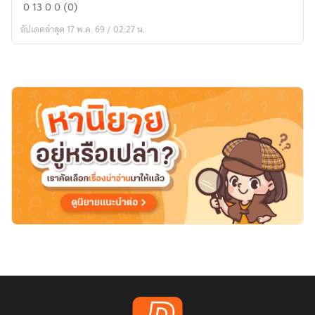
โลก
0
13
0
0 (0)
เทา
อัปเดตล่าสุด 17 พ.ค. 69 / 02:27 น.
เทา
ว์