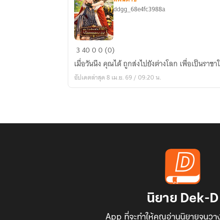
ddgg_68e4fc3988a
จู่ๆ
3
40
0
0 (0)
ก็
เมื่อวันนึง คุณได้ ถูกส่งไปยังต่างโลก เพื่อเป็นราช
ถูก
อัปเดตล่าสุด 8 เม.ย. 69 / 09:20 น.
ส่ง
มา
เป็น
ราชา
ใน
โบก
แมลง
ซะ
งั้น
นิยาย Dek-D
App ที่จะทำให้คุณอ่านนิยายจนวาง