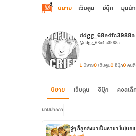
ข้ามไปยังเนื้อหาหลัก
นิยาย
เว็บตูน
อีบุ๊ก
มุมนัก
ddgg_68e4fc3988a
@ddgg_68e4fc3988a
1
นิยาย
0
เว็บตูน
0
อีบุ๊ก
0
คนต
นิยาย
เว็บตูน
อีบุ๊ก
คอลเล็ก
นามปากกา
จู่ๆ ก็ถูกส่งมาเป็นราชา ในโบก
แฟนตาซี