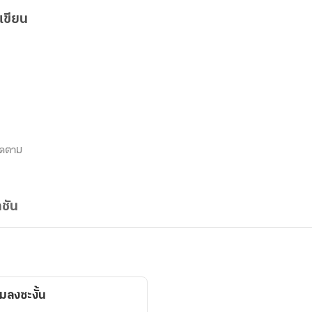
เขียน
ิดตาม
ชัน
แมลงซะงั้น