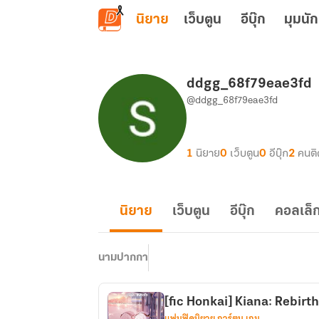
ข้ามไปยังเนื้อหาหลัก
นิยาย
เว็บตูน
อีบุ๊ก
มุมนัก
ddgg_68f79eae3fd
@ddgg_68f79eae3fd
1
นิยาย
0
เว็บตูน
0
อีบุ๊ก
2
คนต
นิยาย
เว็บตูน
อีบุ๊ก
คอลเล็ก
นามปากกา
[fic Honkai] Kiana: Rebirt
แฟนฟิคนิยาย การ์ตูน เกม