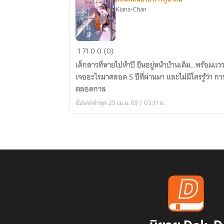
Kiana-Chan
[fic
1
71
0
0 (0)
Honkai]
เด็กสาวที่หายไปห้าปี ยืนอยู่หน้าบ้านเดิม…พร้อมแววตา
Kiana:
เจออะไรมาตลอด 5 ปีที่ผ่านมา และไม่มีใครรู้ว่า กา
Rebirth
ตลอดกาล
from
อัปเดตล่าสุด 25 เม.ย. 69 / 03:11 น.
the
Void