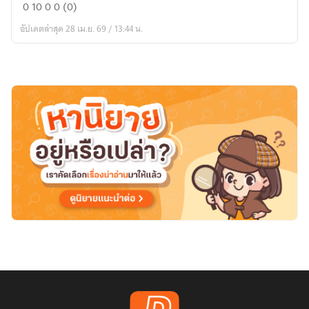
ย้อน
0
10
0
0 (0)
เวลา
อัปเดตล่าสุด 28 เม.ย. 69 / 13:44 น.
มา
เป็น
เศรษฐี
ใน
วัน
ที่
เงิน
มี
ค่า
น้อย
กว่า
ข้าว
กระ
เพรา