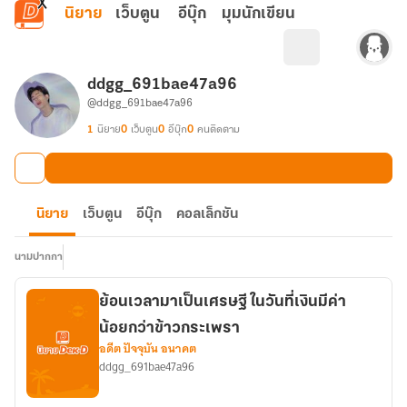
ข้ามไปยังเนื้อหาหลัก
นิยาย
เว็บตูน
อีบุ๊ก
มุมนักเขียน
ddgg_691bae47a96
@ddgg_691bae47a96
1
นิยาย
0
เว็บตูน
0
อีบุ๊ก
0
คนติดตาม
นิยาย
เว็บตูน
อีบุ๊ก
คอลเล็กชัน
นามปากกา
ย้อนเวลามาเป็นเศรษฐี ในวันที่เงินมีค่า
น้อยกว่าข้าวกระเพรา
อดีต ปัจจุบัน อนาคต
ddgg_691bae47a96