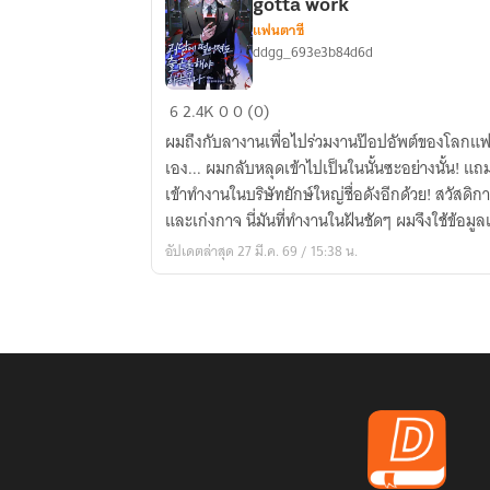
gotta work
แฟนตาซี
ddgg_693e3b84d6d
(นิยาย
6
2.4K
0
0 (0)
แปล)
ผมถึงกับลางานเพื่อไปร่วมงานป๊อปอัพต์ของโลกแฟนต
got
เอง... ผมกลับหลุดเข้าไปเป็นในนั้นซะอย่างนั้น! แถมย
dropped
เข้าทำงานในบริษัทยักษ์ใหญ่ชื่อดังอีกด้วย! สวัสดิกา
into
และเก่งกาจ นี่มันที่ทำงานในฝันชัดๆ ผมจึงใช้ข้อมูลเบื
a
เต้าเลื่อนตำแหน่งอย่างรวดเร็ว! ถามว่าผมมีความสุขไหมน่ะเหรอ? "ได้โปรดส่งผมกลับ
อัปเดตล่าสุด 27 มี.ค. 69 / 15:38 น.
ghost
บ้านทีเถอะครับ ขอร้องละ"
story
still
gotta
work