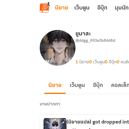
ข้ามไปยังเนื้อหาหลัก
นิยาย
เว็บตูน
อีบุ๊ก
มุมนัก
ยูมาสะ
@ddgg_693e3b84d6d
1
นิยาย
0
เว็บตูน
0
อีบุ๊ก
0
คนต
นิยาย
เว็บตูน
อีบุ๊ก
คอลเล็ก
นามปากกา
(นิยายแปล) got dropped into