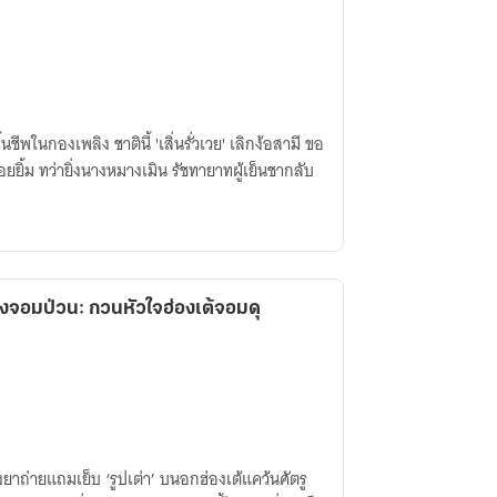
พในกองเพลิง ชาตินี้ 'เสิ่นรั่วเวย' เลิกง้อสามี ขอ
รอยยิ้ม ทว่ายิ่งนางหมางเมิน รัชทายาทผู้เย็นชากลับ
งจอมป่วน: กวนหัวใจฮ่องเต้จอมดุ
ยาถ่ายแถมเย็บ ‘รูปเต่า’ บนอกฮ่องเต้แคว้นศัตรู