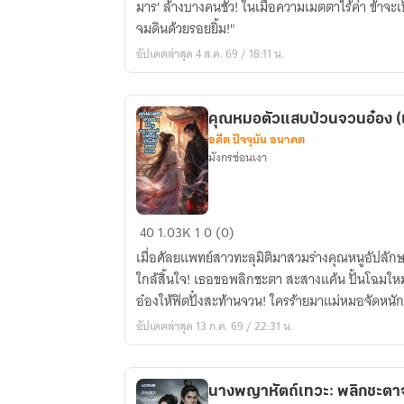
มาร' ล้างบางคนชั่ว! ในเมื่อความเมตตาไร้ค่า ข้าจะเป
ไร้
จมดินด้วยรอยยิ้ม!"
ค่า
อัปเดตล่าสุด 4 ส.ค. 69 / 18:11 น.
ข้า
ขอ
เป็น
คุณหมอตัวแสบป่วนจวนอ๋อง (เมื
สตรี
อดีต ปัจจุบัน อนาคต
ร้ายกาจ
มังกรซ่อนเงา
คุณ
40
1.03K
1
0 (0)
หมอ
เมื่อศัลยแพทย์สาวทะลุมิติมาสวมร่างคุณหนูอัปลักษณ
ตัว
ใกล้สิ้นใจ! เธอขอพลิกชะตา สะสางแค้น ปั้นโฉมใหม
แสบ
อ๋องให้ฟิตปั๋งสะท้านจวน! ใครร้ายมาแม่หมอจัดหนัก
ป่วน
อัปเดตล่าสุด 13 ก.ค. 69 / 22:31 น.
จวน
อ๋อง
(เมื่อ
นางพญาหัตถ์เทวะ: พลิกชะตา
ฉัน