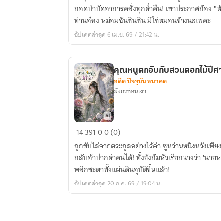
ข้า
กอดบำบัดอาการคลั่งทุกค่ำคืน! เขาประกาศก้อง "ห้
คือ
ท่านอ๋อง หม่อมฉันซินซิน มิใช่หมอนข้างนะเพคะ
ยา
อัปเดตล่าสุด 6 เม.ย. 69 / 21:42 น.
ระงับ
ประสาท
ของ
คุณหนูตกอับกับสวนดอกไม้ปีศ
อ๋อง
อดีต ปัจจุบัน อนาคต
ทมิฬ
มังกรซ่อนเงา
คุณ
14
391
0
0 (0)
หนู
ถูกขับไล่จากตระกูลอย่างไร้ค่า ซูหว่านหนิงหวังเพี
ตกอับ
กลับอ้าปากด่าคนได้! ทั้งยังก้มหัวเรียกนางว่า 'นา
กับ
พลิกชะตาทั้งแผ่นดินอุบัติขึ้นแล้ว!
สวน
อัปเดตล่าสุด 20 ก.ค. 69 / 19:04 น.
ดอกไม้
ปีศาจ