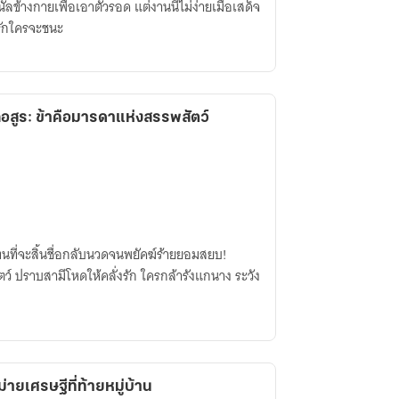
ลข้างกายเพื่อเอาตัวรอด แต่งานนี้ไม่ง่ายเมื่อเสด็จ
รักใครจะชนะ
กอสูร: ข้าคือมารดาแห่งสรรพสัตว์
แทนที่จะสิ้นชื่อกลับนวดจนพยัคฆ์ร้ายยอมสยบ!
ว์ ปราบสามีโหดให้คลั่งรัก ใครกล้ารังแกนาง ระวัง
ม่ายเศรษฐีที่ท้ายหมู่บ้าน