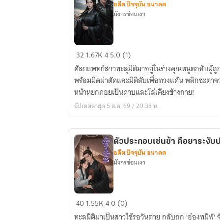
อดีต ปัจจุบัน อนาคต
เป็น
มังกรซ่อนเงา
เมีย
อ๋อง
ปีศาจ)
นางพญา
32
1.67K
4
5.0 (1)
หัตถ์
ศัลยแพทย์สาวทะลุมิติมาอยู่ในร่างคุณหนูตกอับผู้ถู
เทวะ:
พร้อมมีดผ่าตัดและมิติลับเพื่อทวงแค้น พลิกชะตาจ
พลิก
หน้าหยกคอยเป็นดาบและโล่เคียงข้างกาย!
ชะตา
อัปเดตล่าสุด 5 ส.ค. 69 / 20:38 น.
จวน
แม่ทัพ
ตัวประกอบเช่นข้า คือยาระงั
อดีต ปัจจุบัน อนาคต
มังกรซ่อนเงา
ตัวประกอบ
40
1.55K
4
0 (0)
เช่น
ทะลุมิติมาเป็นสาวใช้รอวันตาย กลับถูก 'อ๋องทมิฬ' 