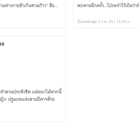
ครา
ามห่างกายข้าเกินสามก้าว" ฮือ…
พบพานอีกครั้ง…โปรดจำไว้เถิดว่าหั
นี้
ข้า
อัปเดตล่าสุด 2 ก.พ. 69 / 13:09 น.
ไม่
ขอ
รัก
าจ
ท่าน
ยงทำสวนประทังชีพ แต่ดอกไม้พวกนี้
ยหญิง' ปฐมบทแห่งสวนปีศาจที่จะ