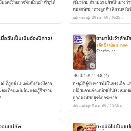
็นสตรีร้ายกาจที่เหยียบย่ำศัตรูให้
เซียวอ้าย ต้องปลอมตัวเป็นนางกำนั
หญิง
พ่อยกทัพมาทวงลูกคืน ศึกรบหรือ
จอม
อัปเดตล่าสุด 29 ก.ค. 69 / 16:25 น.
ป่วน:
กวน
หัวใจ
่อฉันเป็นเมียอ๋องปีศาจ)
ชายาใบ้เจ้าสำนั
ฮ่องเต้
อดีต ปัจจุบัน อนาคต
จอม
มังกรซ่อนเงา
ดุ
ชายา
40
3.45K
14
4.8 (4)
ใบ้
์ ที่ถูกส่งไปแต่งกับอ๋องปีศาจ
ทะลุมิติสู่ร่างชายาใบ้ในกรงเสือ 
เจ้า
่สะเทือนแผ่นดิน และกู้ชีพท่าน
เปลี่ยนจวนอ๋องทมิฬเป็นโรงหมอสัต
สำนัก
!
ถูกกองทัพอสูรฉีกกระชาก!
อสูร:
อัปเดตล่าสุด 5 ส.ค. 69 / 20:38 น.
ข้า
คือ
มารดา
จวนแม่ทัพ
ทะลุมิติไปเป็นแม่
แห่ง