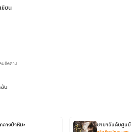
เขียน
คนติดตาม
ชัน
รกลางป่าหิมะ
ชายาอันดับศูนย์
อดีต ปัจจุบัน อนาคต