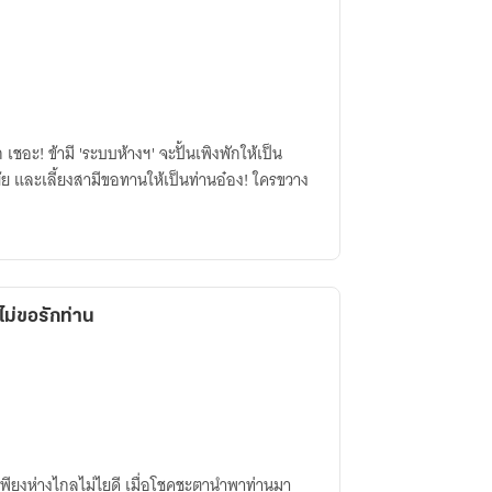
เชอะ! ข้ามี 'ระบบห้างฯ' จะปั้นเพิงพักให้เป็น
ุ้ย และเลี้ยงสามีขอทานให้เป็นท่านอ๋อง! ใครขวาง
าไม่ขอรักท่าน
เพียงห่างไกลไม่ไยดี เมื่อโชคชะตานำพาท่านมา