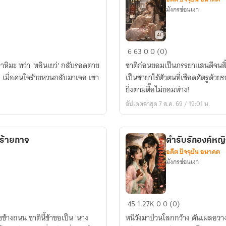
มังกรซ่อนเงา
ชายา
6
63
0
0 (0)
อันดับ
าหิมะ ทว่า 'หลินเยว่' กลับรอดตาย
ชาติก่อนยอมเป็นภรรยาแสนดีจนสิ้นชี
ศูนย์
… เมื่อคนใจร้ายหวนกลับมาเจอ เขา
เป็นชายาไร้ตัวตนที่เชือดศัตรูด้วย
เมื่อ
ยิ่งตามตื๊อไม่ยอมห่าง!
ดอกบัว
อัปเดตล่าสุด 7 ส.ค. 69 / 19:01 น.
ขาว
เลิก
เป็น
รีร้ายกาจ
ตำรับรักองค์หญิ
คนดี
อดีต ปัจจุบัน อนาคต
มังกรซ่อนเงา
ตำรับ
45
1.27K
0
0 (0)
รัก
ข้างถนน ชาตินี้ข้าขอเป็น 'นาง
หนีวังมาป่วนโลกกว้าง ดันเผลอวาง
องค์