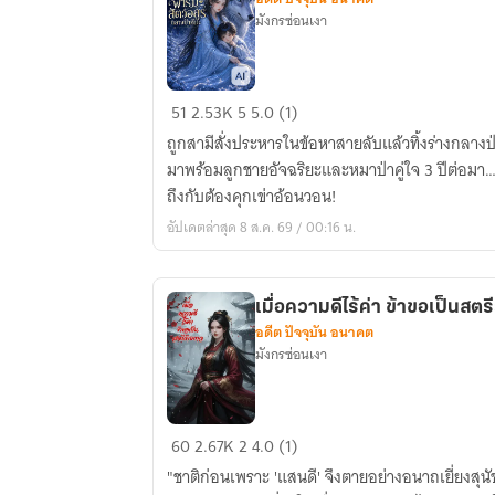
มังกรซ่อนเงา
ชายา
51
2.53K
5
5.0 (1)
ที่
ถูกสามีสั่งประหารในข้อหาสายลับแล้วทิ้งร่างกลางป่
ถูก
มาพร้อมลูกชายอัจฉริยะและหมาป่าคู่ใจ 3 ปีต่อมา
ทิ้ง
ถึงกับต้องคุกเข่าอ้อนวอน!
กับ
อัปเดตล่าสุด 8 ส.ค. 69 / 00:16 น.
ฟาร์ม
สัตว์
อสูร
เมื่อความดีไร้ค่า ข้าขอเป็นสต
กลาง
อดีต ปัจจุบัน อนาคต
ป่า
มังกรซ่อนเงา
หิมะ
เมื่อ
60
2.67K
2
4.0 (1)
ความ
"ชาติก่อนเพราะ 'แสนดี' จึงตายอย่างอนาถเยี่ยงสุนัข
ดี