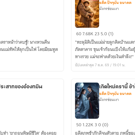
อดีต ปัจจุบัน อนาคต
สรรพ
มังกรซ่อนเงา
สัตว์
ทะลุ
60
7.68K
23
5.0 (1)
มิติ
กตราหน้าว่าคบชู้! นางหวนคืน
"ทะลุมิติเป็นแม่ม่ายลูกติดบ้านแตก 
ไป
วนแม่ทัพให้ลุกเป็นไฟ โดยมียมทูต
ภัตตาคาร ขุนเจ้าก้อนแป้งให้แก้มย
เป็น
ทางรวย แม่จะฟาดด้วยเงินตำลึง!"
แม่
อัปเดตล่าสุด 7 ส.ค. 69 / 19:01 น.
ม่าย
เศรษฐี
ที่
บประสาทของอ๋องทมิฬ
เกิดใหม่ครานี้ ข้
ท้าย
อดีต ปัจจุบัน อนาคต
หมู่บ้าน
มังกรซ่อนเงา
เกิด
50
1.22K
3
0 (0)
ใหม่
จับทำ 'ยาถอนพิษมีชีวิต' ต้องคอย
อดีตภพข้าภักดีจนตัวตาย ภพนี้ขอ