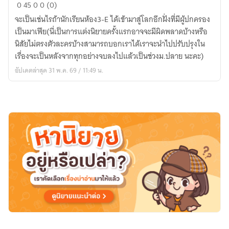
Reborn
0
45
0
0 (0)
x
จะเป็นเช่นไรถ้านักเรียนห้อง3-E ได้เข้ามาสู่โลกอีกฝั่งที่มีผู้ปกครอง
Assassination
เป็นมาเฟีย(นี่เป็นการแต่งนิยายครั้งแรกอาจจะมีผิดพลาดบ้างหรือ
Classroom
นิสัยไม่ตรงตัวละครบ้างสามารถบอกเราได้เราจะนำไปปรับปรุงใน
ยินดี
เรื่องจะเป็นหลังจากทุกอย่างจบลงไปแล้วเป็นช่วงม.ปลาย นะคะ)
ตอน
อัปเดตล่าสุด 31 พ.ค. 69 / 11:49 น.
รับ
สู่
โลก
มาเฟียoc