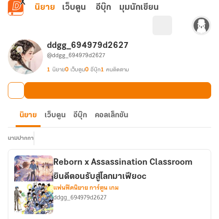
ข้ามไปยังเนื้อหาหลัก
นิยาย
เว็บตูน
อีบุ๊ก
มุมนักเขียน
ddgg_694979d2627
@ddgg_694979d2627
1
นิยาย
0
เว็บตูน
0
อีบุ๊ก
1
คนติดตาม
นิยาย
เว็บตูน
อีบุ๊ก
คอลเล็กชัน
นามปากกา
Reborn x Assassination Classroom
ยินดีตอนรับสู่โลกมาเฟียoc
แฟนฟิคนิยาย การ์ตูน เกม
ddgg_694979d2627