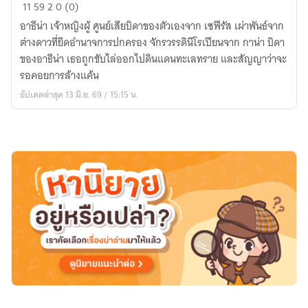
ATHENA
11
59
2
0 (0)
อาธีน่า เจ้าหญิงผู้ ศูนย์เสียบิดาของตัวเองจาก เซฟีรัส เผ่าพันธ์จาก
ต่างดาวที่ยึดอำนาจการปกครอง จักรวรรดินีโรเปียนจาก กาน่า บิดา
ของอาธีน่า เธอถูกขับไล่ออกไปดินแดนทะเลทราย และสัญญาว่าจะ
รอคอยการล้างแค้น
อัปเดตล่าสุด 13 มิ.ย. 69 / 15:15 น.