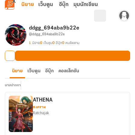
ข้ามไปยังเนื้อหาหลัก
นิยาย
เว็บตูน
อีบุ๊ก
มุมนักเขียน
ddgg_694aba9b22e
@ddgg_694aba9b22e
1
นิยาย
0
เว็บตูน
0
อีบุ๊ก
0
คนติดตาม
นิยาย
เว็บตูน
อีบุ๊ก
คอลเล็กชัน
นามปากกา
ATHENA
สงคราม
Ratchajak