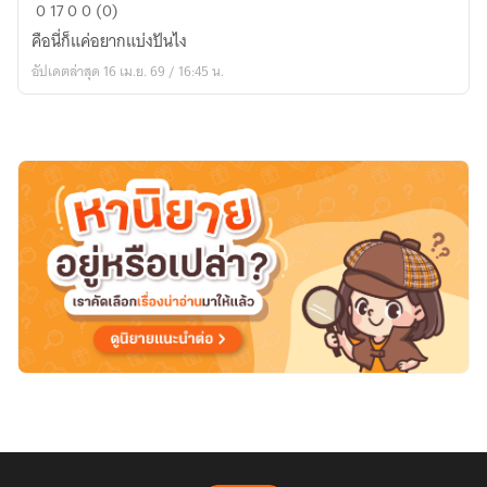
The
0
17
0
0 (0)
Echo
คือนี่ก็แค่อยากแบ่งปันไง
of
อัปเดตล่าสุด 16 เม.ย. 69 / 16:45 น.
Himself