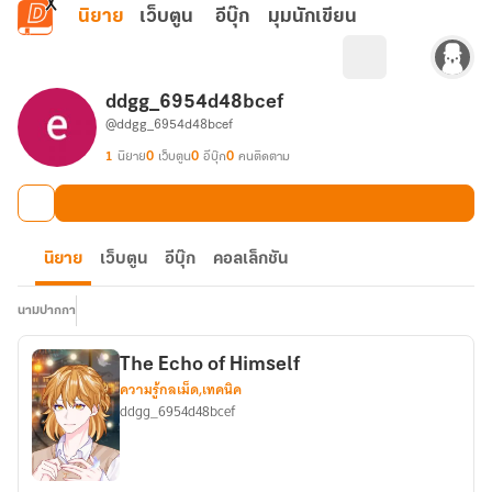
ข้ามไปยังเนื้อหาหลัก
นิยาย
เว็บตูน
อีบุ๊ก
มุมนักเขียน
ddgg_6954d48bcef
@ddgg_6954d48bcef
1
นิยาย
0
เว็บตูน
0
อีบุ๊ก
0
คนติดตาม
นิยาย
เว็บตูน
อีบุ๊ก
คอลเล็กชัน
นามปากกา
The Echo of Himself
ความรู้กลเม็ด,เทคนิค
ddgg_6954d48bcef