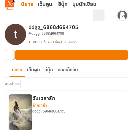
ข้ามไปยังเนื้อหาหลัก
นิยาย
เว็บตูน
อีบุ๊ก
มุมนักเขียน
ddgg_6968d664705
@ddgg_6968d664705
1
นิยาย
0
เว็บตูน
0
อีบุ๊ก
0
คนติดตาม
นิยาย
เว็บตูน
อีบุ๊ก
คอลเล็กชัน
นามปากกา
วันเวลารัก
รักดราม่า
ddgg_6968d664705