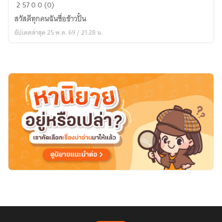
วัน
2
57
0
0 (0)
เวลา
สวัสดีทุกคนฉันชื่อข้าวปั้น
รัก
อัปเดตล่าสุด 25 พ.ค. 69 / 21:28 น.