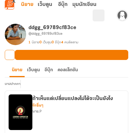
ข้ามไปยังเนื้อหาหลัก
นิยาย
เว็บตูน
อีบุ๊ก
มุมนักเขียน
ddgg_69789cf83ce
@ddgg_69789cf83ce
1
นิยาย
0
เว็บตูน
0
อีบุ๊ก
4
คนติดตาม
นิยาย
เว็บตูน
อีบุ๊ก
คอลเล็กชัน
นามปากกา
ถ้าเห็นแต่เปลี่ยนแปลงไม่ได้จะเป็นยังไง
รักอื่นๆ
นาย.P