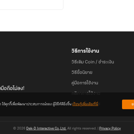
วิธีการใช้งาน
วิธีเติม Coin / ชำระเงิน
วิธีซื้อนิยาย
คู่มือการใช้งาน
มือถือไม่ลง!
กติกาการใช้งาน
้คุกกี้เพื่อพัฒนาประสบการณ์ของ ผู้ใช้ให้ดียิ่งขึ้น
เรียนรู้เพิ่มเติมที่นี่
ย
คำถามที่พบบ่อย
© 2026
Dek-D Interactive Co.,Ltd.
All rights reserved. |
Privacy Policy