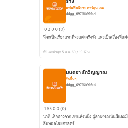
ร่าง
แฟนฟิคนิยาย การ์ตูน เกม
ddgg_697f6b916c4
(ฟิค
0
2
0
0 (0)
ร่วม
นี่จะเป็นเรื่องแรกที่จะแต่งจริงจัง และเป็นเรื่องที่แต
อ
นิ
อัปเดตล่าสุด 5 ส.ค. 69 / 19:17 น.
เมะ)ดู
ให้
ดีละ
มนตรา รักวิญญาณ
นี้
รักอื่นๆ
คือ
ddgg_697f6b916c4
ความ
งดงาม
ของ
มน
1
55
0
0 (0)
การ
ตรา
ร่วม
นาคี เด็กสาวจากเขาแห่งหนึ่ง ผู้สามารถเห็นผีและมี
รัก
ร่าง
สืบทอดไสยศาสตร์
วิญญาณ