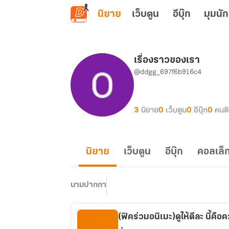
ข้ามไปยังเนื้อหาหลัก
นิยาย
เว็บตูน
อีบุ๊ก
มุมนัก
เรื่องราวของเรา
@ddgg_697f6b916c4
3
นิยาย
0
เว็บตูน
0
อีบุ๊ก
0
คนต
นิยาย
เว็บตูน
อีบุ๊ก
คอลเล็ก
นามปากกา
(ฟิคร่วมอนิเมะ)ดูให้ดีละ นี้