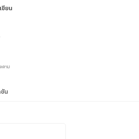
เขียน
4
ิดตาม
ชัน