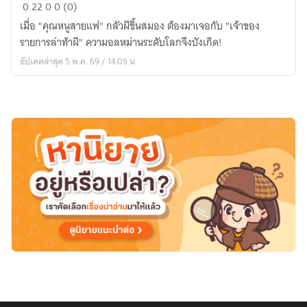
สื่อ
0
22
0
0 (0)
รัก
เมื่อ "คุณหนูสายแฟ" กลัวผีขึ้นสมอง ต้องมาเจอกับ "เจ้าของ
สัมผัส
รายการล่าท้าผี" ความอลหม่านระดับโลกจึงบังเกิด!
ใจ
อัปเดตล่าสุด 5 พ.ค. 69 / 14:09 น.