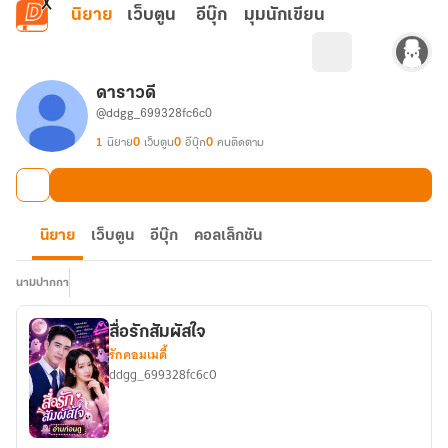
ข้ามไปยังเนื้อหาหลัก
นิยาย
เว็บตูน
อีบุ๊ก
มุมนักเขียน
ดาราวดี
@ddgg_699328fc6c0
1
นิยาย
0
เว็บตูน
0
อีบุ๊ก
0
คนติดตาม
นิยาย
เว็บตูน
อีบุ๊ก
คอลเล็กชัน
นามปากกา
สื่อรักสัมผัสใจ
รักคอมเมดี้
ddgg_699328fc6c0