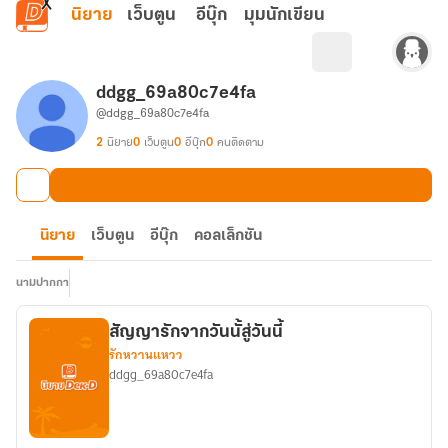
ข้ามไปยังเนื้อหาหลัก
นิยาย
เว็บตูน
อีบุ๊ก
มุมนักเขียน
ddgg_69a80c7e4fa
@ddgg_69a80c7e4fa
2
นิยาย
0
เว็บตูน
0
อีบุ๊ก
0
คนติดตาม
นิยาย
เว็บตูน
อีบุ๊ก
คอลเล็กชัน
นามปากกา
สัญญารักจากวันนั้สู่วันนี้
รักหวานแหวว
ddgg_69a80c7e4fa