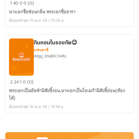
สัญญา
1
40
0
0 (0)
รัก
นางเอกชื่อซ่อนกลิ่น พระเอกชื่อธารา
จาก
อัปเดตล่าสุด 19 เม.ย. 69 / 15:06 น.
วัน
นั้
สู่
กินหอมในรอยกัด😉
วัน
แฟนตาซี
นี้
ddgg_69a80c7e4fa
กิน
2
24
1
0 (0)
หอม
พระเอกเป็นอัลฟ่านิสัยขี้งอน,นางเอกเป็นโอเมก้านิสัยขี้อ่อน(ท้อง
ใน
ได้)
รอย
อัปเดตล่าสุด 18 เม.ย. 69 / 16:58 น.
กัด
😉