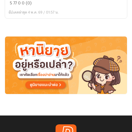
นักสืบ
5
77
0
0 (0)
ไบ
อัปเดตล่าสุด 4 พ.ค. 69 / 01:57 น.
รอัน
โอ
คอนเนอร์