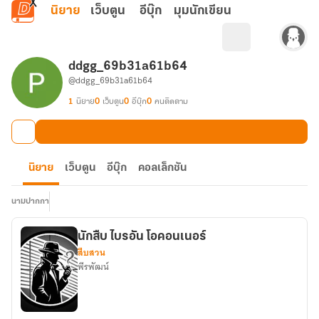
ข้ามไปยังเนื้อหาหลัก
นิยาย
เว็บตูน
อีบุ๊ก
มุมนักเขียน
ddgg_69b31a61b64
@ddgg_69b31a61b64
1
นิยาย
0
เว็บตูน
0
อีบุ๊ก
0
คนติดตาม
นิยาย
เว็บตูน
อีบุ๊ก
คอลเล็กชัน
นามปากกา
นักสืบ ไบรอัน โอคอนเนอร์
สืบสวน
พีรพัฒน์