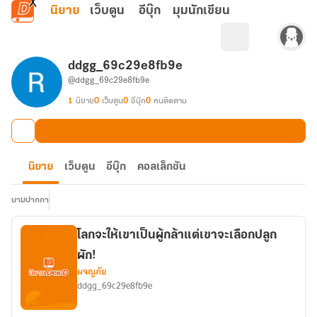
ข้ามไปยังเนื้อหาหลัก
นิยาย
เว็บตูน
อีบุ๊ก
มุมนักเขียน
ddgg_69c29e8fb9e
@ddgg_69c29e8fb9e
1
นิยาย
0
เว็บตูน
0
อีบุ๊ก
0
คนติดตาม
นิยาย
เว็บตูน
อีบุ๊ก
คอลเล็กชัน
นามปากกา
โลกจะให้เขาเป็นผู้กล้าแต่เขาจะเลือกปลูก
ผัก!
ผจญภัย
ddgg_69c29e8fb9e