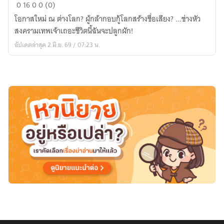
โลก
0
16
0
0 (0)
จะ
โอกาสใหม่ ณ ต่างโลก? ผู้กล้ากอบกู้โลกสร้างชื่อเสียง? ...ช่างหัว
ให้
สงครามเทพเจ้าเถอะชีวิตนี้ฉันจะปลูกผัก!
เขา
อัปเดตล่าสุด 2 มิ.ย. 69 / 07:23 น.
เป็น
ผู้
กล้า
แต่
เขา
จะ
เลือก
ปลูก
ผัก!