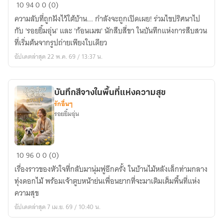
ปริศนา
10
94
0
0 (0)
หลัง
ความลับที่ถูกฝังไว้ใต้บ้าน... กำลังจะถูกเปิดเผย! ร่วมไขปริศนาไป
เลนส์:
กับ 'รอยยิ้มอุ่น' และ 'ก้อนเมฆ' นักสืบสี่ขา ในบันทึกแห่งการสืบสวน
บันทึก
ที่เริ่มต้นจากรูปถ่ายเพียงใบเดียว
ของ
อัปเดตล่าสุด 22 พ.ค. 69 / 13:37 น.
ความ
ลับ
(The
บันทึกสีจางในพื้นที่แห่งความสุข
Hidden
รักอื่นๆ
Lens)
รอยยิ้มอุ่น
บันทึก
10
96
0
0 (0)
สี
เรื่องราวของหัวใจที่กลับมานุ่มฟูอีกครั้ง ในบ้านไม้หลังเล็กท่ามกลาง
จาง
ทุ่งดอกไม้ พร้อมเจ้าตูบหน้าย่นเพื่อนยากที่จะมาเติมเต็มพื้นที่แห่ง
ใน
ความสุข
พื้นที่
อัปเดตล่าสุด 7 เม.ย. 69 / 10:40 น.
แห่ง