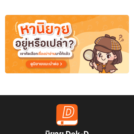
ความ
สุข