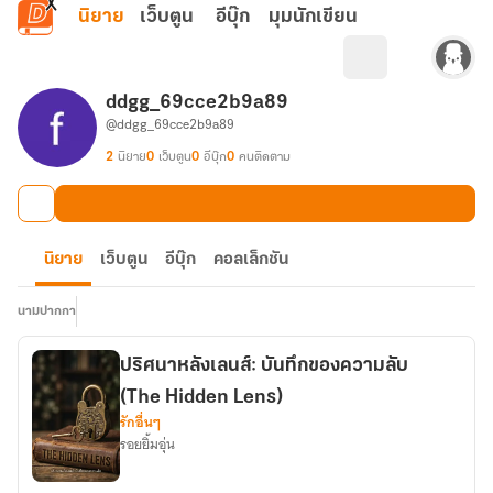
ข้ามไปยังเนื้อหาหลัก
นิยาย
เว็บตูน
อีบุ๊ก
มุมนักเขียน
ddgg_69cce2b9a89
@ddgg_69cce2b9a89
2
นิยาย
0
เว็บตูน
0
อีบุ๊ก
0
คนติดตาม
นิยาย
เว็บตูน
อีบุ๊ก
คอลเล็กชัน
นามปากกา
ปริศนาหลังเลนส์: บันทึกของความลับ
(The Hidden Lens)
รักอื่นๆ
รอยยิ้มอุ่น