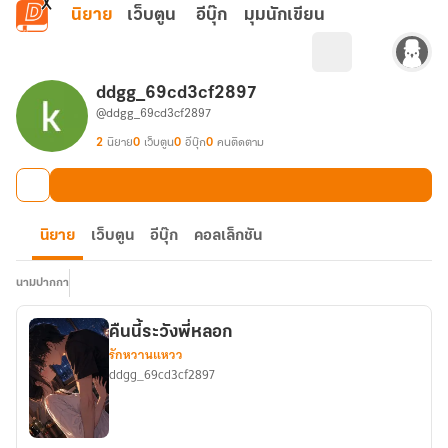
ข้ามไปยังเนื้อหาหลัก
นิยาย
เว็บตูน
อีบุ๊ก
มุมนักเขียน
ddgg_69cd3cf2897
@ddgg_69cd3cf2897
2
นิยาย
0
เว็บตูน
0
อีบุ๊ก
0
คนติดตาม
นิยาย
เว็บตูน
อีบุ๊ก
คอลเล็กชัน
นามปากกา
คืนนี้ระวังพี่หลอก
รักหวานแหวว
ddgg_69cd3cf2897