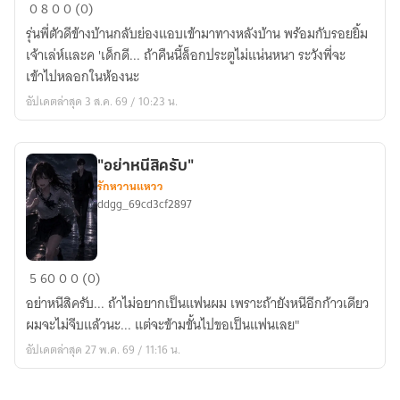
คืน
0
8
0
0 (0)
นี้
รุ่นพี่ตัวดีข้างบ้านกลับย่องแอบเข้ามาทางหลังบ้าน พร้อมกับรอยยิ้ม
ระวัง
เจ้าเล่ห์และค 'เด็กดี... ถ้าคืนนี้ล็อกประตูไม่แน่นหนา ระวังพี่จะ
พี่
เข้าไปหลอกในห้องนะ
หลอก
อัปเดตล่าสุด 3 ส.ค. 69 / 10:23 น.
"อย่าหนีสิครับ"
รักหวานแหวว
ddgg_69cd3cf2897
"อย่า
5
60
0
0 (0)
หนี
อย่าหนีสิครับ... ถ้าไม่อยากเป็นแฟนผม เพราะถ้ายังหนีอีกก้าวเดียว
สิ
ผมจะไม่จีบแล้วนะ... แต่จะข้ามขั้นไปขอเป็นแฟนเลย"
ครับ"
อัปเดตล่าสุด 27 พ.ค. 69 / 11:16 น.