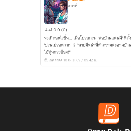
นาราคี
โปรแกรม
4
41
0
0 (0)
รัก(ลับ)ฉบับ
จะเกิดอะไรขึ้น... เมื่อโปรแกรม 'พ่อบ้านแสนดี' ที
แอน
'ปรนเปรอสวาท' !? "นายมีหน้าที่ทำความสะอาดบ้าน
ดร
ไอ้หุ่นกระป๋อง!"
อยด์
อัปเดตล่าสุด 10 เม.ย. 69 / 09:42 น.