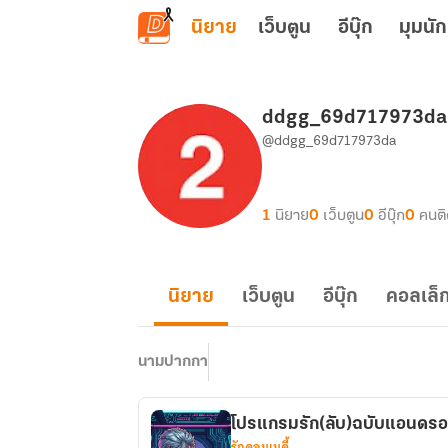
ข้ามไปยังเนื้อหาหลัก
นิยาย
เว็บตูน
อีบุ๊ก
มุมนัก
ddgg_69d717973da
@ddgg_69d717973da
1
นิยาย
0
เว็บตูน
0
อีบุ๊ก
0
คนต
นิยาย
เว็บตูน
อีบุ๊ก
คอลเล็ก
นามปากกา
โปรแกรมรัก(ลับ)ฉบับแอนดรอ
รักคอมเมดี้