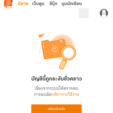
ข้ามไปยังเนื้อหาหลัก
นิยาย
เว็บตูน
อีบุ๊ก
มุมนักเขียน
บัญชีนี้ถูกระงับชั่วคราว
เนื่องจากระบบได้ตรวจพบ
การละเมิด
กติกาการใช้งาน
กลับหน้าหลัก