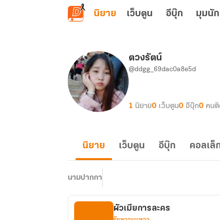
ข้ามไปยังเนื้อหาหลัก
นิยาย
เว็บตูน
อีบุ๊ก
มุมนัก
ตวงรัตน์
@ddgg_69dac0a8e5d
1
นิยาย
0
เว็บตูน
0
อีบุ๊ก
0
คนต
นิยาย
เว็บตูน
อีบุ๊ก
คอลเล็ก
นามปากกา
ผัวเมียการละคร
รักหวานแหวว