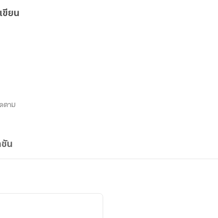
เขียน
ิดตาม
ชัน