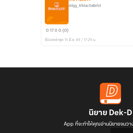
ddgg_69dac0a8e5d
ผัว
0
17
0
0 (0)
เมีย
อัปเดตล่าสุด 15 มิ.ย. 69 / 17:29 น.
การ
ละคร
นิยาย Dek-D
App ที่จะทำให้คุณอ่านนิยายจนวาง