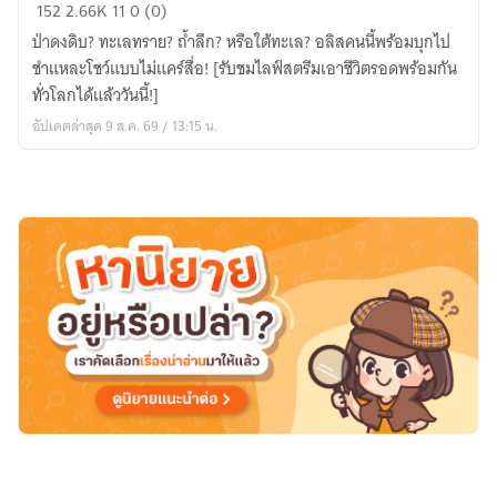
อลิส
152
2.66K
11
0 (0)
สตรี
ป่าดงดิบ? ทะเลทราย? ถ้ำลึก? หรือใต้ทะเล? อลิสคนนี้พร้อมบุกไป
ม
ชำแหละโชว์แบบไม่แคร์สื่อ! [รับชมไลฟ์สตรีมเอาชีวิตรอดพร้อมกัน
เม
ทั่วโลกได้แล้ววันนี้!]
อร์
อัปเดตล่าสุด 9 ส.ค. 69 / 13:15 น.
สาว
สมบัติ
ของ
ชาติ!