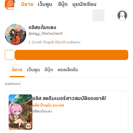
ข้ามไปยังเนื้อหาหลัก
นิยาย
เว็บตูน
อีบุ๊ก
มุมนักเขียน
อลิสแก้มแดง
@ddgg_69e0ed2ebf4
1
นิยาย
0
เว็บตูน
0
อีบุ๊ก
10
คนติดตาม
นิยาย
เว็บตูน
อีบุ๊ก
คอลเล็กชัน
นามปากกา
อลิส สตรีมเมอร์สาวสมบัติของชาติ!
อดีต ปัจจุบัน อนาคต
อลิสแก้มแดง