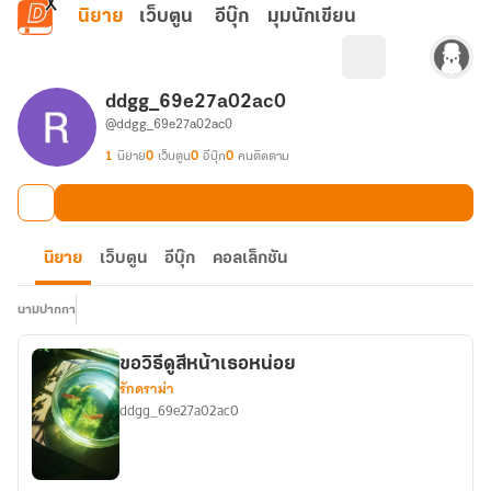
ข้ามไปยังเนื้อหาหลัก
นิยาย
เว็บตูน
อีบุ๊ก
มุมนักเขียน
ddgg_69e27a02ac0
@ddgg_69e27a02ac0
1
นิยาย
0
เว็บตูน
0
อีบุ๊ก
0
คนติดตาม
นิยาย
เว็บตูน
อีบุ๊ก
คอลเล็กชัน
นามปากกา
ขอวิธีดูสีหน้าเธอหน่อย
รักดราม่า
ddgg_69e27a02ac0