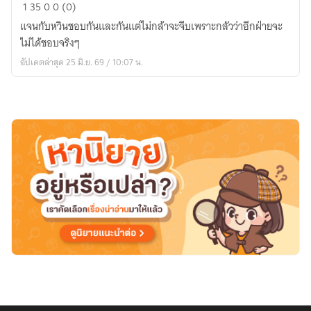
ขอ
1
35
0
0 (0)
วิธี
แจนกับหวินชอบกันและกันแต่ไม่กล้าจะจีบเพราะกลัวว่าอีกฝ่ายจะ
ดู
ไม่ได้ชอบจริงๆ
สีหน้า
อัปเดตล่าสุด 25 มิ.ย. 69 / 10:07 น.
เธอ
หน่อย