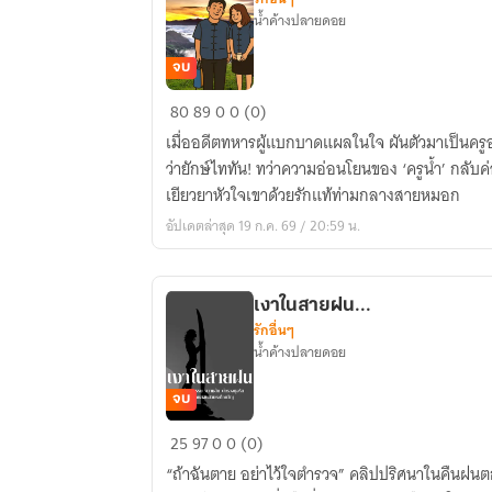
น้ำค้างปลายดอย
จบ
ไอ
80
89
0
0 (0)
อุ่น
เมื่ออดีตทหารผู้แบกบาดแผลในใจ ผันตัวมาเป็นครู
รัก
ว่ายักษ์ไททัน! ทว่าความอ่อนโยนของ ‘ครูน้ำ’ กลั
ที่
เยียวยาหัวใจเขาด้วยรักแท้ท่ามกลางสายหมอก
ปลาย
อัปเดตล่าสุด 19 ก.ค. 69 / 20:59 น.
ดอย
เงาในสายฝน...
รักอื่นๆ
น้ำค้างปลายดอย
จบ
เงา
25
97
0
0 (0)
ใน
“ถ้าฉันตาย อย่าไว้ใจตำรวจ” คลิปปริศนาในคืนฝนตก
สาย