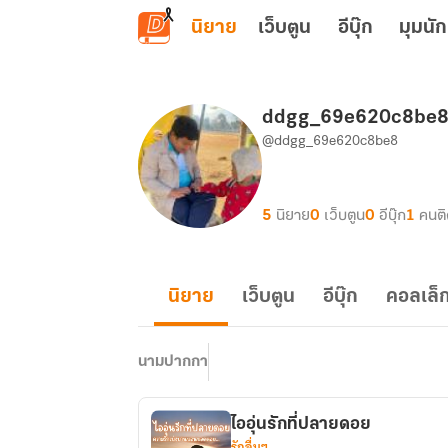
ข้ามไปยังเนื้อหาหลัก
นิยาย
เว็บตูน
อีบุ๊ก
มุมนัก
ddgg_69e620c8be
@ddgg_69e620c8be8
5
นิยาย
0
เว็บตูน
0
อีบุ๊ก
1
คนต
นิยาย
เว็บตูน
อีบุ๊ก
คอลเล็ก
นามปากกา
ไออุ่นรักที่ปลายดอย
รักอื่นๆ