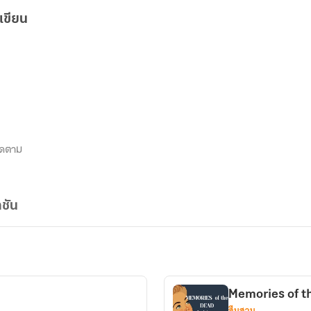
เขียน
8
ิดตาม
ชัน
Memories of th
สืบสวน