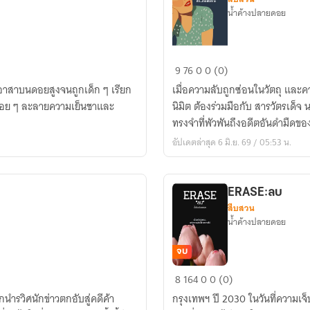
น้ำค้างปลายดอย
Memories
9
76
0
0 (0)
of
อาสาบนดอยสูงจนถูกเด็ก ๆ เรียก
เมื่อความลับถูกซ่อนในวัตถุ และค
the
บค่อย ๆ ละลายความเย็นชาและ
นิมิต ต้องร่วมมือกับ สารวัตรเด็จ
dead:สัมผัส...สืบ
ทรงจำที่พัวพันถึงอดีตอันดำมืดข
มรณะ
อัปเดตล่าสุด 6 มิ.ย. 69 / 05:53 น.
ERASE:ลบ
สืบสวน
น้ำค้างปลายดอย
จบ
ERASE:ลบ
8
164
0
0 (0)
นำรวิศนักข่าวตกอับสู่คดีค้า
กรุงเทพฯ ปี 2030 ในวันที่ความเจ