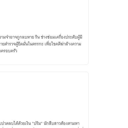
วามจำอาจถูกลบหาย ริน ช่างซ่อมเครื่องประดับผู้มี
 นายตำรวจผู้ยึดมั่นในตรรกะ เพื่อไขคดีฆ่าล้างความ
องครอบครัว
็บปวดลบได้ด้วยเงิน "ปริม" นักสืบสาวต้องตามหา