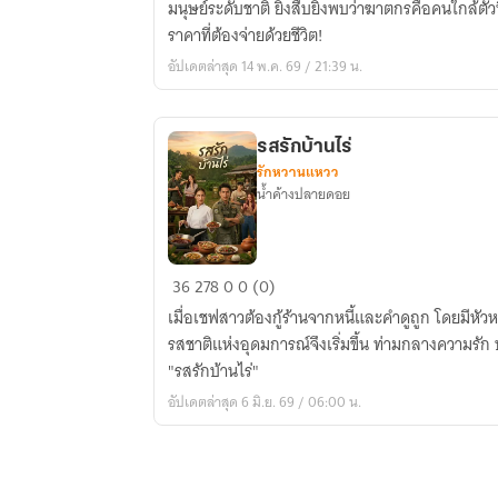
มนุษย์ระดับชาติ ยิ่งสืบยิ่งพบว่าฆาตกรคือคนใกล้ตัวที่
ฝน...
ราคาที่ต้องจ่ายด้วยชีวิต!
อัปเดตล่าสุด 14 พ.ค. 69 / 21:39 น.
รสรักบ้านไร่
รักหวานแหวว
น้ำค้างปลายดอย
รส
36
278
0
0 (0)
รัก
เมื่อเชฟสาวต้องกู้ร้านจากหนี้และคำดูถูก โดยมีหัวห
บ้านไร่
รสชาติแห่งอุดมการณ์จึงเริ่มขึ้น ท่ามกลางความรัก 
"รสรักบ้านไร่"
อัปเดตล่าสุด 6 มิ.ย. 69 / 06:00 น.