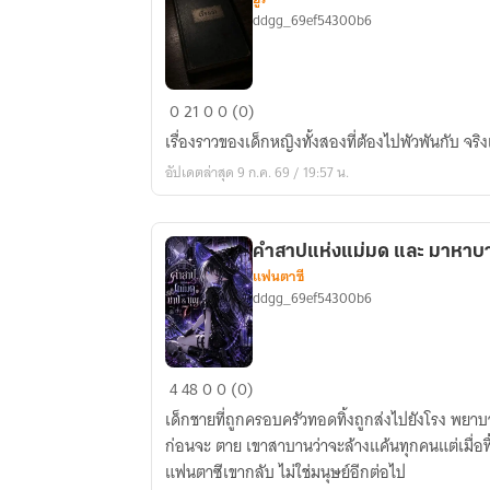
ddgg_69ef54300b6
เรื่อง
0
21
0
0 (0)
เล่า
เรื่องราวของเด็กหญิงทั้งสองที่ต้องไปพัวพันกับ จร
สอง
อัปเดตล่าสุด 9 ก.ค. 69 / 19:57 น.
สหาย
คำสาปแห่งแม่มด และ มาหาบา
แฟนตาซี
ddgg_69ef54300b6
คำ
4
48
0
0 (0)
สาป
เด็กชายที่ถูกครอบครัวทอดทิ้งถูกส่งไปยังโรง พยาบา
แห่ง
ก่อนจะ ตาย เขาสาบานว่าจะล้างแค้นทุกคนแต่เมื่อฟื
แม่มด
แฟนตาซีเขากลับ ไม่ใช่มนุษย์อีกต่อไป
และ