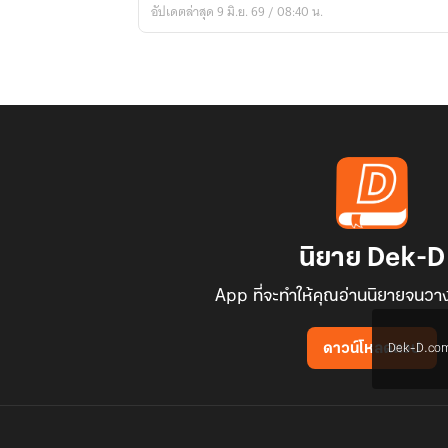
อัปเดตล่าสุด 9 มิ.ย. 69 / 08:40 น.
มา
หา
บาป&บุญ
ทั้ง7
นิยาย Dek-D
App ที่จะทำให้คุณอ่านนิยายจนวาง
Dek-D.com ใช
ดาวน์โหลดแอป