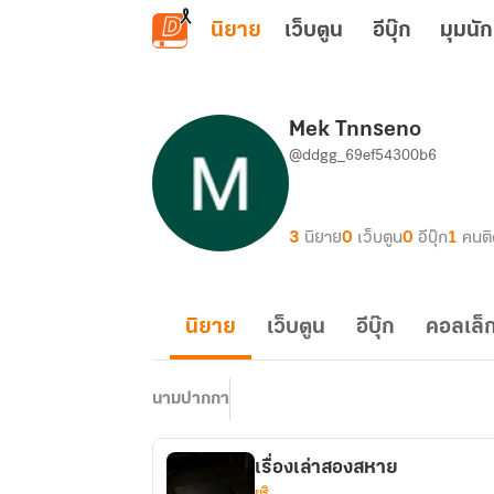
ข้ามไปยังเนื้อหาหลัก
นิยาย
เว็บตูน
อีบุ๊ก
มุมนัก
Mek Tnnseno
@ddgg_69ef54300b6
3
นิยาย
0
เว็บตูน
0
อีบุ๊ก
1
คนต
นิยาย
เว็บตูน
อีบุ๊ก
คอลเล็ก
นามปากกา
เรื่องเล่าสองสหาย
ยูริ