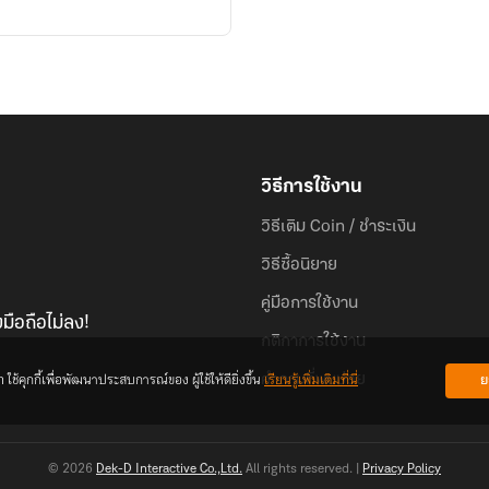
วิธีการใช้งาน
วิธีเติม Coin / ชำระเงิน
วิธีซื้อนิยาย
คู่มือการใช้งาน
มือถือไม่ลง!
กติกาการใช้งาน
้คุกกี้เพื่อพัฒนาประสบการณ์ของ ผู้ใช้ให้ดียิ่งขึ้น
เรียนรู้เพิ่มเติมที่นี่
ย
คำถามที่พบบ่อย
© 2026
Dek-D Interactive Co.,Ltd.
All rights reserved. |
Privacy Policy