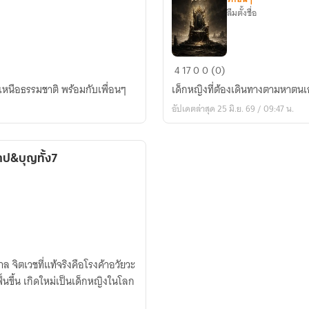
ลืมตั้งชื่อ
มา
4
17
0
0 (0)
หา
ิงเหนือธรรมชาติ พร้อมกับเพื่อนๆ
เด็กหญิงที่ต้องเดินทางตามหาตนเ
คำ
อัปเดตล่าสุด 25 มิ.ย. 69 / 09:47 น.
สาป
และ
เทวะ
ป&บุญทั้ง7
ล จิตเวชที่แท้จริงคือโรงค้าอวัยวะ
้นขึ้น เกิดใหม่เป็นเด็กหญิงในโลก