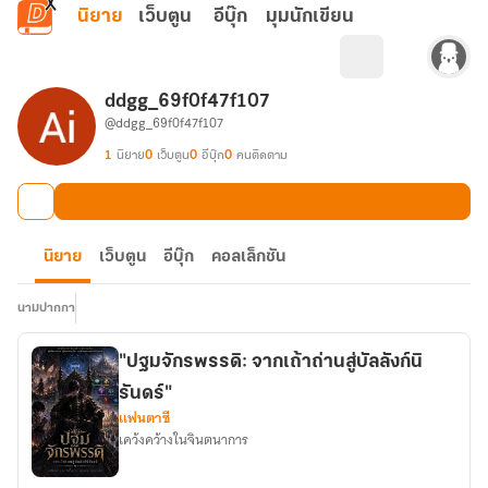
ข้ามไปยังเนื้อหาหลัก
นิยาย
เว็บตูน
อีบุ๊ก
มุมนักเขียน
ddgg_69f0f47f107
@ddgg_69f0f47f107
1
นิยาย
0
เว็บตูน
0
อีบุ๊ก
0
คนติดตาม
นิยาย
เว็บตูน
อีบุ๊ก
คอลเล็กชัน
นามปากกา
"ปฐมจักรพรรดิ: จากเถ้าถ่านสู่บัลลังก์นิ
รันดร์"
แฟนตาซี
เคว้งคว้างในจินตนาการ