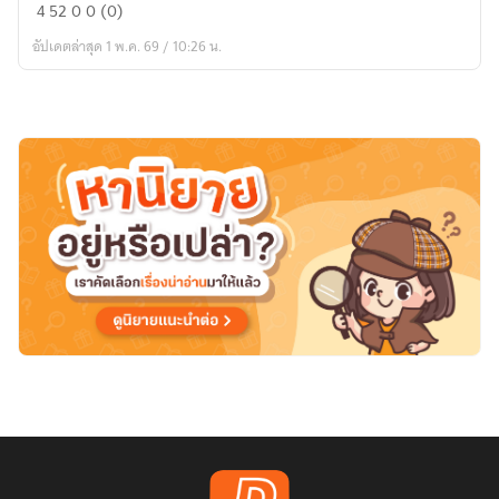
"ปฐม
4
52
0
0 (0)
จักรพรรดิ:
อัปเดตล่าสุด 1 พ.ค. 69 / 10:26 น.
จาก
เถ้า
ถ่าน
สู่
บัลลังก์
นิ
รัน
ดร์"