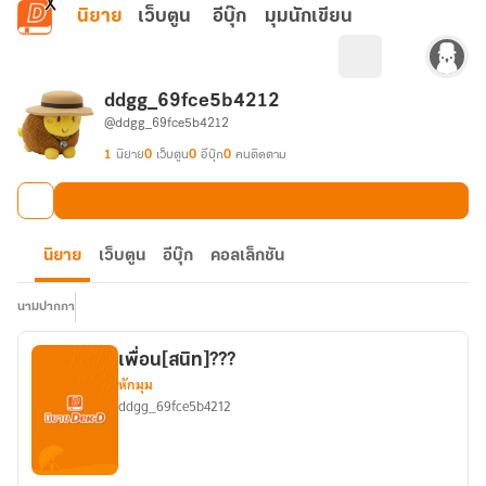
ข้ามไปยังเนื้อหาหลัก
นิยาย
เว็บตูน
อีบุ๊ก
มุมนักเขียน
ddgg_69fce5b4212
@ddgg_69fce5b4212
1
นิยาย
0
เว็บตูน
0
อีบุ๊ก
0
คนติดตาม
นิยาย
เว็บตูน
อีบุ๊ก
คอลเล็กชัน
นามปากกา
เพื่อน[สนิท]???
หักมุม
ddgg_69fce5b4212