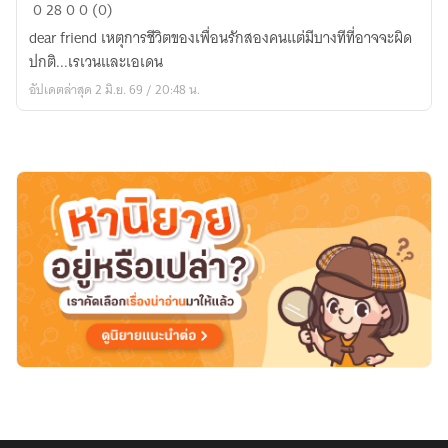
เพื่อน[สนิท]???
0
28
0
0 (0)
dear friend เหตุการชีวิตของเพื่อนรักสองคนแต่มีบางทีที่อาจจะผิด
ปกติ...เรเวนและเอเดน
อัปเดตล่าสุด 2 มิ.ย. 69 / 20:48 น.