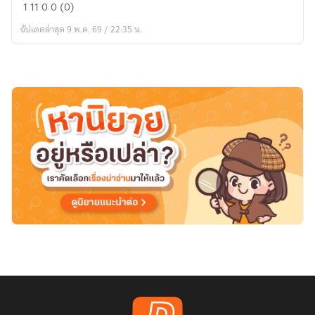
เมื่อ
1
11
0
0 (0)
หัวใจ
อัปเดตล่าสุด 9 พ.ค. 69 / 22:35 น.
ของ
เขา
มี
ปีก