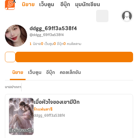
ข้ามไปยังเนื้อหาหลัก
นิยาย
เว็บตูน
อีบุ๊ก
มุมนักเขียน
ddgg_69ff3a538f4
@ddgg_69ff3a538f4
1
นิยาย
0
เว็บตูน
0
อีบุ๊ก
0
คนติดตาม
นิยาย
เว็บตูน
อีบุ๊ก
คอลเล็กชัน
นามปากกา
เมื่อหัวใจของเขามีปีก
รักแฟนตาซี
ddgg_69ff3a538f4