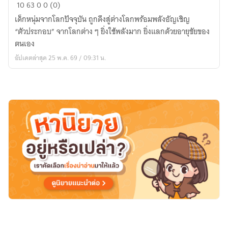
ผู้
10
63
0
0 (0)
ใช้
เด็กหนุ่มจากโลกปัจจุบัน ถูกดึงสู่ต่างโลกพร้อมพลังอัญเชิญ
ตัวประกอบ
“ตัวประกอบ” จากโลกต่าง ๆ ยิ่งใช้พลังมาก ยิ่งแลกด้วยอายุขัยของ
ที่
ตนเอง
แข็งแกร่ง
อัปเดตล่าสุด 25 พ.ค. 69 / 09:31 น.
ที่สุด