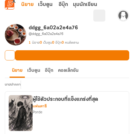
ข้ามไปยังเนื้อหาหลัก
นิยาย
เว็บตูน
อีบุ๊ก
มุมนักเขียน
ddgg_6a02a2e4a76
@ddgg_6a02a2e4a76
1
นิยาย
0
เว็บตูน
0
อีบุ๊ก
0
คนติดตาม
นิยาย
เว็บตูน
อีบุ๊ก
คอลเล็กชัน
นามปากกา
ผู้ใช้ตัวประกอบที่แข็งแกร่งที่สุด
แฟนตาซี
Porde