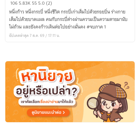
ถูก
106
5.83K
55
5.0 (2)
แทง
หนึ่งก้าว หนึ่งกระบี่ หนึ่งชีวิต กระบี่เก่าเต็มไปด้วยรอยบิ่น ร่างกาย
ทะลุ
เต็มไปด้วยบาดแผล คนกับกระบี่ต่างผ่านความเป็นความตายมานับ
หัวใจ
ไม่ถ้วน และยังคงก้าวเดินต่อไปอย่างมั่นคง #จบภาค 1
แต่
อัปเดตล่าสุด 7 ส.ค. 69 / 17:11 น.
ข้า
กลับ
ตื่น
พลัง
ต้อง
ห้าม