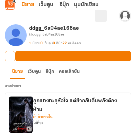
ข้ามไปยังเนื้อหาหลัก
นิยาย
เว็บตูน
อีบุ๊ก
มุมนักเขียน
ddgg_6a04ae168ae
@ddgg_6a04ae168ae
1
นิยาย
0
เว็บตูน
0
อีบุ๊ก
22
คนติดตาม
นิยาย
เว็บตูน
อีบุ๊ก
คอลเล็กชัน
นามปากกา
ถูกแทงทะลุหัวใจ แต่ข้ากลับตื่นพลังต้อง
ห้าม
กำลังภายใน
ไม้ตียุง