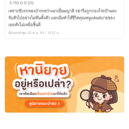
เมีย
5
110
0
0 (0)
รัก
เพราะขับรถหลงป่าระหว่างมาเยี่ยมญาติ รสาจึงถูกกองโจรบ้านดง
หัวหน้า
จับตัวไปอย่างไม่ทันตั้งตัว และนั่นทำให้ชีวิตคุณหนูแสนสบายของ
โจร
เธอพังไม่เหลือชิ้นดี
อัปเดตล่าสุด 20 พ.ค. 69 / 14:32 น.