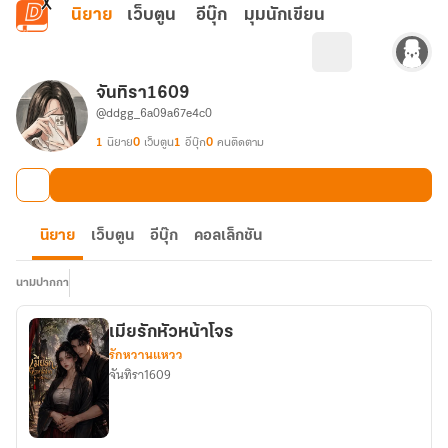
ข้ามไปยังเนื้อหาหลัก
นิยาย
เว็บตูน
อีบุ๊ก
มุมนักเขียน
จันทิรา1609
@ddgg_6a09a67e4c0
1
นิยาย
0
เว็บตูน
1
อีบุ๊ก
0
คนติดตาม
นิยาย
เว็บตูน
อีบุ๊ก
คอลเล็กชัน
นามปากกา
เมียรักหัวหน้าโจร
รักหวานแหวว
จันทิรา1609