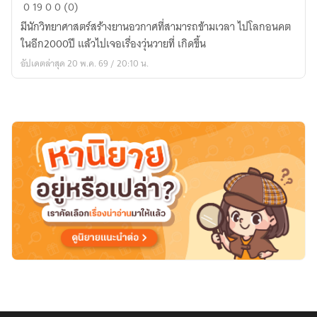
ข้าม
0
19
0
0 (0)
เวลา
มีนักวิทยาศาสตร์สร้างยานอวกาศที่สามารถข้ามเวลา ไปโลกอนคต
สงคราม
ในอีก2000ปี แล้วไปเจอเรื่องวุ่นวายที่ เกิดขึ้น
อวกาศ
อัปเดตล่าสุด 20 พ.ค. 69 / 20:10 น.