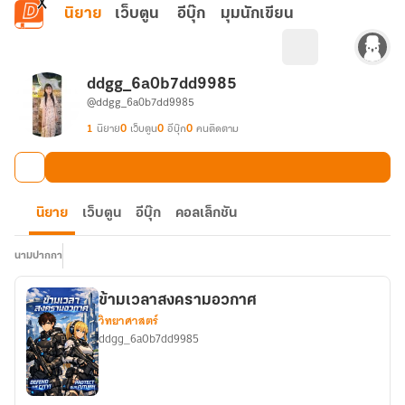
ข้ามไปยังเนื้อหาหลัก
นิยาย
เว็บตูน
อีบุ๊ก
มุมนักเขียน
ddgg_6a0b7dd9985
@ddgg_6a0b7dd9985
1
นิยาย
0
เว็บตูน
0
อีบุ๊ก
0
คนติดตาม
นิยาย
เว็บตูน
อีบุ๊ก
คอลเล็กชัน
นามปากกา
ข้ามเวลาสงครามอวกาศ
วิทยาศาสตร์
ddgg_6a0b7dd9985