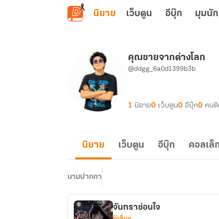
ข้ามไปยังเนื้อหาหลัก
นิยาย
เว็บตูน
อีบุ๊ก
มุมนัก
คุณชายจากต่างโลก
@ddgg_6a0d1399b3b
1
นิยาย
0
เว็บตูน
0
อีบุ๊ก
0
คนต
นิยาย
เว็บตูน
อีบุ๊ก
คอลเล็ก
นามปากกา
จันทราซ่อนใจ
รักอื่นๆ