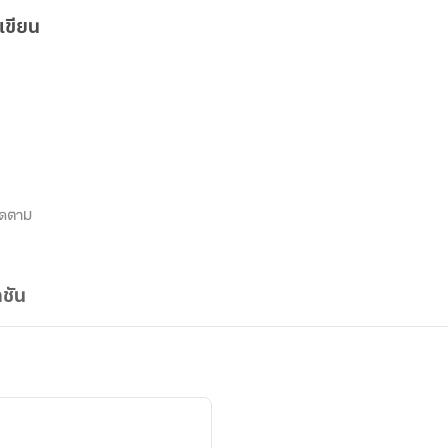
เขียน
ิดตาม
ชัน