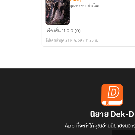
คุณชายจากต่างโลก
จันทรา
เรื่องสั้น
11
0
0 (0)
ซ่อน
อัปเดตล่าสุด 21 พ.ค. 69 / 11:25 น.
ใจ
นิยาย Dek-D
App ที่จะทำให้คุณอ่านนิยายจนวาง