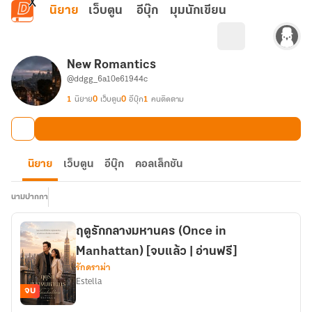
ข้ามไปยังเนื้อหาหลัก
นิยาย
เว็บตูน
อีบุ๊ก
มุมนักเขียน
New Romantics
@ddgg_6a10e61944c
1
นิยาย
0
เว็บตูน
0
อีบุ๊ก
1
คนติดตาม
นิยาย
เว็บตูน
อีบุ๊ก
คอลเล็กชัน
นามปากกา
ฤดูรักกลางมหานคร (Once in
Manhattan) [จบแล้ว | อ่านฟรี]
รักดราม่า
Estella
จบ