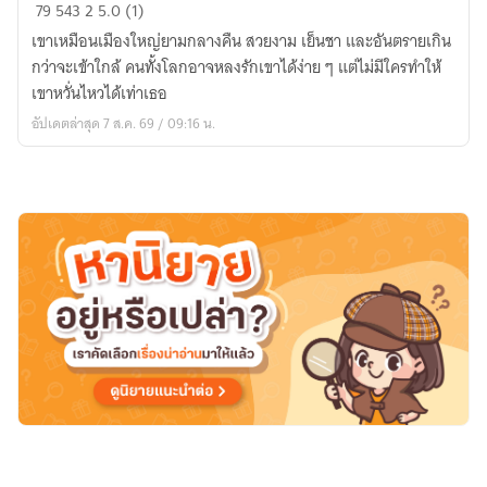
ฤดู
79
543
2
5.0 (1)
รัก
เขาเหมือนเมืองใหญ่ยามกลางคืน สวยงาม เย็นชา และอันตรายเกิน
กลาง
กว่าจะเข้าใกล้ คนทั้งโลกอาจหลงรักเขาได้ง่าย ๆ แต่ไม่มีใครทำให้
มหานคร
เขาหวั่นไหวได้เท่าเธอ
(Once
อัปเดตล่าสุด 7 ส.ค. 69 / 09:16 น.
in
Manhattan)
[จบ
แล้ว
|
อ่าน
ฟรี]